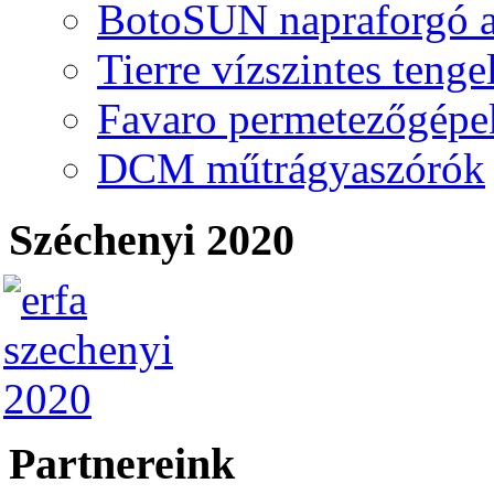
BotoSUN napraforgó a
Tierre vízszintes teng
Favaro permetezőgépe
DCM műtrágyaszórók
Széchenyi 2020
Partnereink