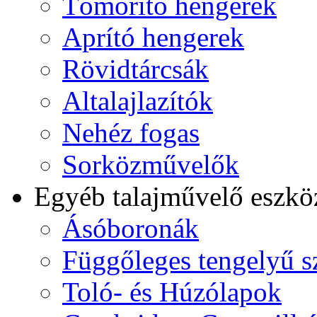
Tömörítő hengerek
Aprító hengerek
Rövidtárcsák
Altalajlazítók
Nehéz fogas
Sorközművelők
Egyéb talajművelő eszkö
Ásóboronák
Függőleges tengelyű s
Toló- és Húzólapok