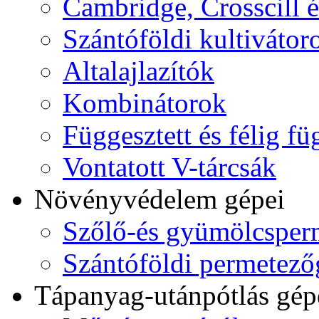
Cambridge, Crosscill 
Szántóföldi kultiváto
Altalajlazítók
Kombinátorok
Függesztett és félig fü
Vontatott V-tárcsák
Növényvédelem gépei
Szőlő-és gyümölcsper
Szántóföldi permetez
Tápanyag-utánpótlás gép