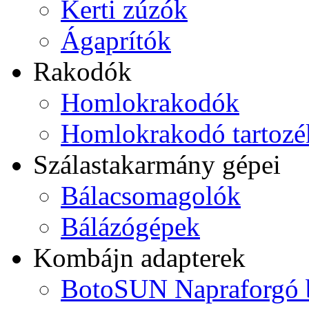
Kerti zúzók
Ágaprítók
Rakodók
Homlokrakodók
Homlokrakodó tartoz
Szálastakarmány gépei
Bálacsomagolók
Bálázógépek
Kombájn adapterek
BotoSUN Napraforgó b