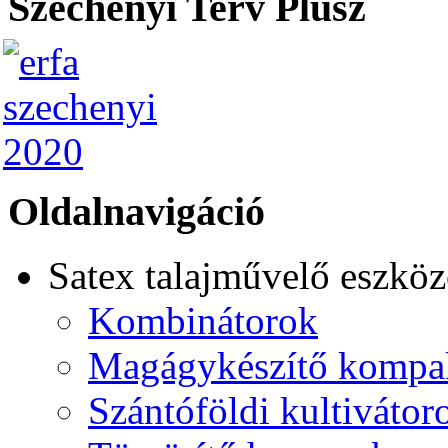
Széchenyi Terv Plusz
Oldalnavigáció
Satex talajművelő eszkö
Kombinátorok
Magágykészítő kompa
Szántóföldi kultiváto