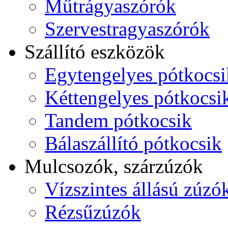
Műtrágyaszórók
Szervestragyaszórók
Szállító eszközök
Egytengelyes pótkocsi
Kéttengelyes pótkocsi
Tandem pótkocsik
Bálaszállító pótkocsik
Mulcsozók, szárzúzók
Vízszintes állású zúzó
Rézsűzúzók